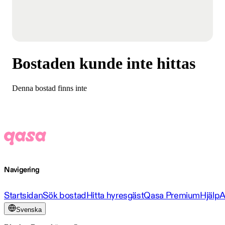
Bostaden kunde inte hittas
Denna bostad finns inte
Navigering
Startsidan
Sök bostad
Hitta hyresgäst
Qasa Premium
Hjälp
A
Svenska