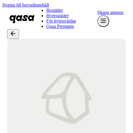
Hoppa till huvudinnehåll
Bostäder
Skapa annons
Hyresgäster
För hyresvärdar
Qasa Premium