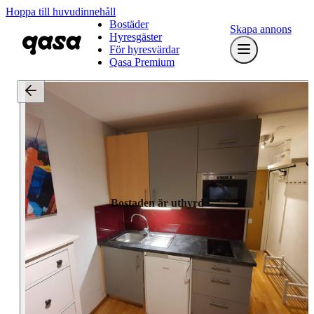
Hoppa till huvudinnehåll
Bostäder
Skapa annons
Hyresgäster
För hyresvärdar
Qasa Premium
Bostaden är uthyrd