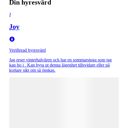
Din hyresvärd
J
Joy
Verifierad hyresvärd
Jag reser vinterhalvåren och har en sommarstuga som jag
kan bo i . Kan hyra ut denna lägenhet tillsvidare eller på
kortare sikt om så önskas.