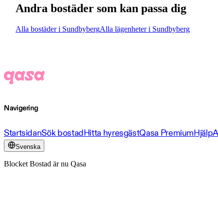
Andra bostäder som kan passa dig
Alla bostäder i Sundbyberg
Alla lägenheter i Sundbyberg
Navigering
Startsidan
Sök bostad
Hitta hyresgäst
Qasa Premium
Hjälp
A
Svenska
Blocket Bostad är nu Qasa