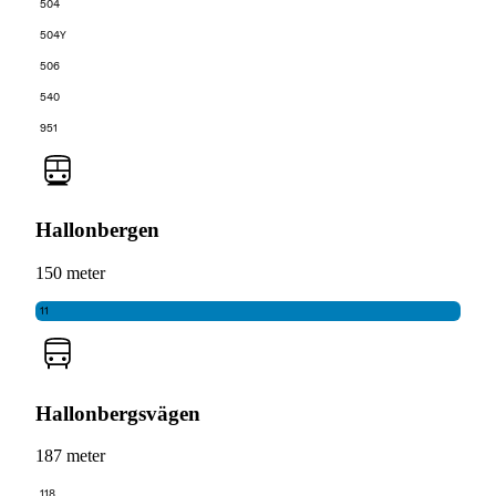
504
504Y
506
540
951
Hallonbergen
150 meter
11
Hallonbergsvägen
187 meter
118