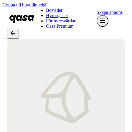
Hoppa till huvudinnehåll
Bostäder
Skapa annons
Hyresgäster
För hyresvärdar
Qasa Premium