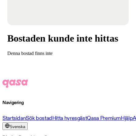
Bostaden kunde inte hittas
Denna bostad finns inte
Navigering
Startsidan
Sök bostad
Hitta hyresgäst
Qasa Premium
Hjälp
A
Svenska