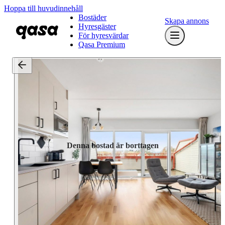
Hoppa till huvudinnehåll
Bostäder
Skapa annons
Hyresgäster
För hyresvärdar
Qasa Premium
Denna bostad är borttagen