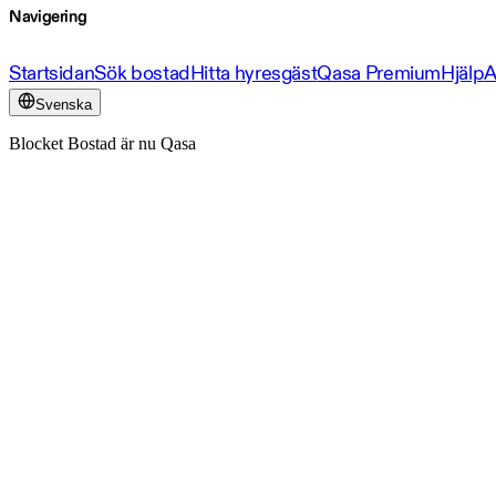
Navigering
Startsidan
Sök bostad
Hitta hyresgäst
Qasa Premium
Hjälp
A
Svenska
Blocket Bostad är nu Qasa