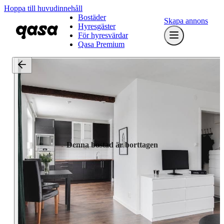
Hoppa till huvudinnehåll
Bostäder
Skapa annons
Hyresgäster
För hyresvärdar
Qasa Premium
Denna bostad är borttagen