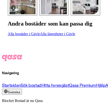
Andra bostäder som kan passa dig
Alla bostäder i Gävle
Alla lägenheter i Gävle
Navigering
Startsidan
Sök bostad
Hitta hyresgäst
Qasa Premium
Hjälp
A
Svenska
Blocket Bostad är nu Qasa