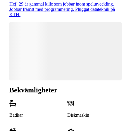
Hej! 29 år gammal kille som jobbar inom spelutveckling.
Jobbar främst med programmering. Pluggat datateknik på
KTH.
Bekvämligheter
Badkar
Diskmaskin