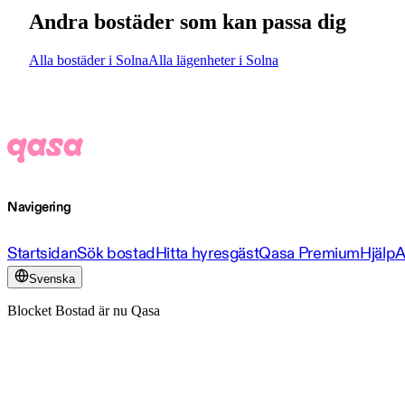
Andra bostäder som kan passa dig
Alla bostäder i Solna
Alla lägenheter i Solna
Navigering
Startsidan
Sök bostad
Hitta hyresgäst
Qasa Premium
Hjälp
A
Svenska
Blocket Bostad är nu Qasa