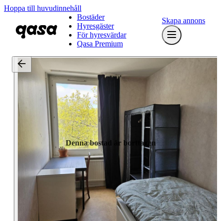
Hoppa till huvudinnehåll
Bostäder
Skapa annons
Hyresgäster
För hyresvärdar
Qasa Premium
Denna bostad är borttagen