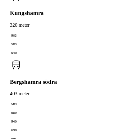
Kungshamra
320 meter
503
509
540
Bergshamra södra
403 meter
503
509
540
690