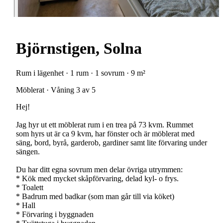
Björnstigen, Solna
Rum i lägenhet · 1 rum · 1 sovrum · 9 m²
Möblerat · Våning 3 av 5
Hej!
Jag hyr ut ett möblerat rum i en trea på 73 kvm. Rummet
som hyrs ut är ca 9 kvm, har fönster och är möblerat med
säng, bord, byrå, garderob, gardiner samt lite förvaring under
sängen.
Du har ditt egna sovrum men delar övriga utrymmen:
* Kök med mycket skåpförvaring, delad kyl- o frys.
* Toalett
* Badrum med badkar (som man går till via köket)
* Hall
* Förvaring i byggnaden