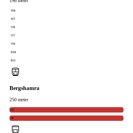
196 meter
156
157
176
177
178
508
613
Bergshamra
250 meter
13
14