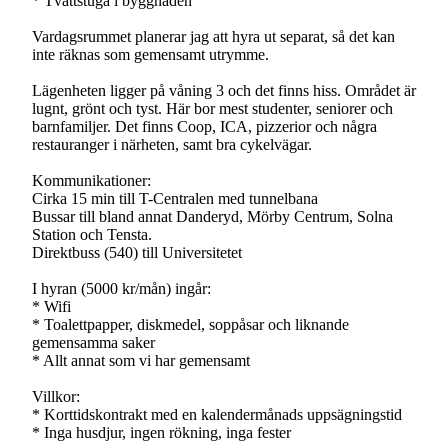
* Tvättstuga i byggnaden
Vardagsrummet planerar jag att hyra ut separat, så det kan
inte räknas som gemensamt utrymme.
Lägenheten ligger på våning 3 och det finns hiss. Området är
lugnt, grönt och tyst. Här bor mest studenter, seniorer och
barnfamiljer. Det finns Coop, ICA, pizzerior och några
restauranger i närheten, samt bra cykelvägar.
Kommunikationer:
Cirka 15 min till T-Centralen med tunnelbana
Bussar till bland annat Danderyd, Mörby Centrum, Solna
Station och Tensta.
Direktbuss (540) till Universitetet
I hyran (5000 kr/mån) ingår:
* Wifi
* Toalettpapper, diskmedel, soppåsar och liknande
gemensamma saker
* Allt annat som vi har gemensamt
Villkor:
* Korttidskontrakt med en kalendermånads uppsägningstid
* Inga husdjur, ingen rökning, inga fester