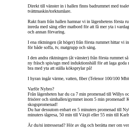
Direkt till vänster in i hallen finns badrummet med toal
tvättmaskin/torktumlare.
Rakt fram från hallen hamnar vi in lägenhetens första r
inreda med säng eller matbord för att få mer yta i varda
och annan förvaring.
I ena riktningen (åt höger) från första rummet hittar vi 
för både soffa, tv, matgrupp och säng.
I den andra riktningen (åt vänster) från första rummet så
ny fräsch spis/ugn med induktionshäll för att laga goda 
bra med yta att ställa köksprylar på!
I hyran ingår värme, vatten, fiber (Telenor 100/100 Mbit
Varför Nybro?
Från lägenheten har du ca 7 min promenad till Willys och 
frisörer och simhallen/gymmet inom 5 min promenad! 
skogspromenad!
Du har dessutom enbart en 5 minuters promenad till Nybr
minuters tågresa, 50 min till Växjö eller 55 min till Karl
Är du/ni intresserad? Hör av dig och berätta mer om vem 