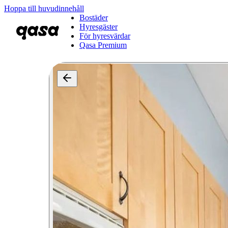
Hoppa till huvudinnehåll
Bostäder
Hyresgäster
För hyresvärdar
Qasa Premium