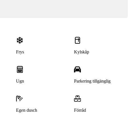
Frys
Kylskåp
Ugn
Parkering tillgänglig
Egen dusch
Förråd