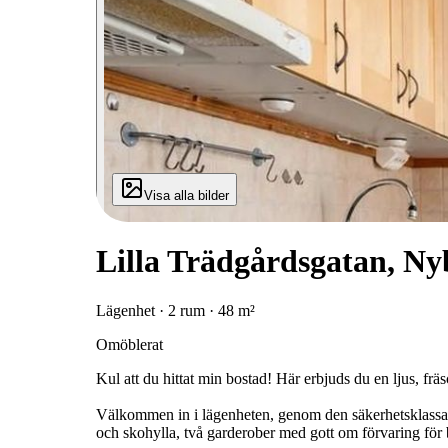
Visa alla bilder
Lilla Trädgårdsgatan, Ny
Lägenhet · 2 rum · 48 m²
Omöblerat
Kul att du hittat min bostad! Här erbjuds du en ljus, fr
Välkommen in i lägenheten, genom den säkerhetsklassad
och skohylla, två garderober med gott om förvaring för 