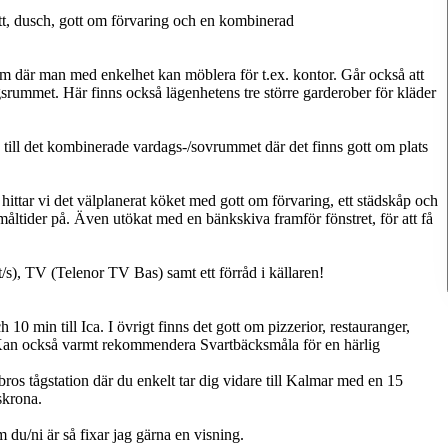
ett, dusch, gott om förvaring och en kombinerad
um där man med enkelhet kan möblera för t.ex. kontor. Går också att
gsrummet. Här finns också lägenhetens tre större garderober för kläder
in till det kombinerade vardags-/sovrummet där det finns gott om plats
 hittar vi det välplanerat köket med gott om förvaring, ett städskåp och
måltider på. Även utökat med en bänkskiva framför fönstret, för att få
/s), TV (Telenor TV Bas) samt ett förråd i källaren!
10 min till Ica. I övrigt finns det gott om pizzerior, restauranger,
Kan också varmt rekommendera Svartbäcksmåla för en härlig
os tågstation där du enkelt tar dig vidare till Kalmar med en 15
skrona.
du/ni är så fixar jag gärna en visning.