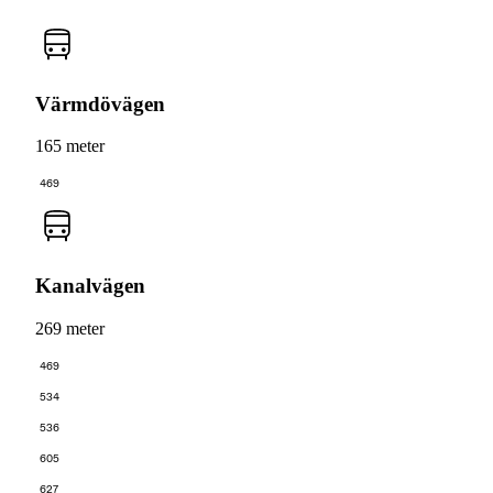
Värmdövägen
165 meter
469
Kanalvägen
269 meter
469
534
536
605
627