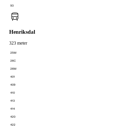
93
Henriksdal
323 meter
25M
26C
26M
401
409
410
413
414
420
422