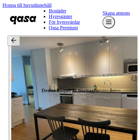
Hoppa till huvudinnehåll
Bostäder
Skapa annons
Hyresgäster
För hyresvärdar
Qasa Premium
Denna bostad är borttagen