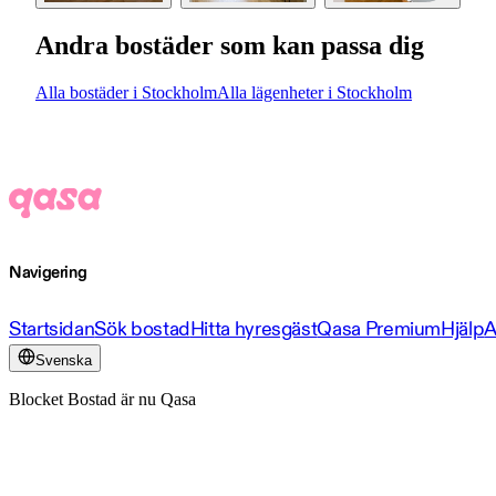
Andra bostäder som kan passa dig
Alla bostäder i Stockholm
Alla lägenheter i Stockholm
Navigering
Startsidan
Sök bostad
Hitta hyresgäst
Qasa Premium
Hjälp
A
Svenska
Blocket Bostad är nu Qasa