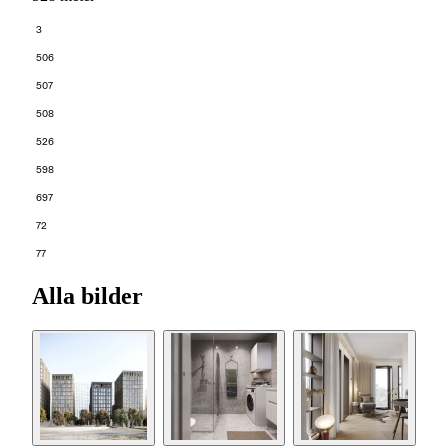
3
506
507
508
526
598
697
72
77
Alla bilder