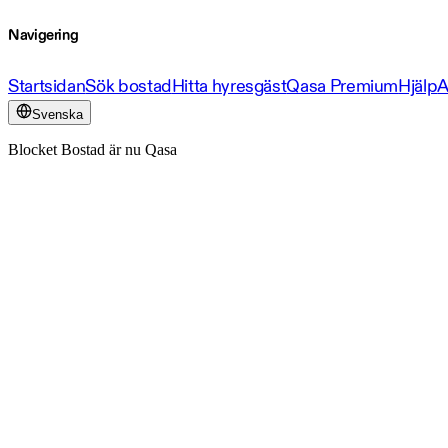
Navigering
Startsidan
Sök bostad
Hitta hyresgäst
Qasa Premium
Hjälp
A
Svenska
Blocket Bostad är nu Qasa