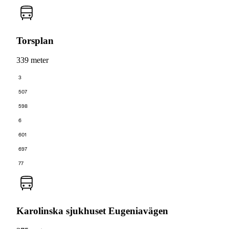
Torsplan
339 meter
3
507
598
6
601
697
77
Karolinska sjukhuset Eugeniavägen