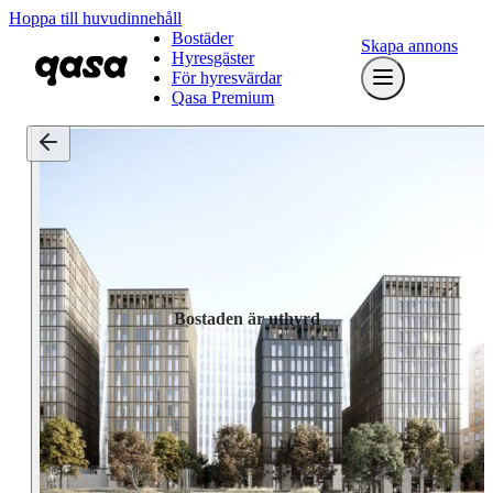
Hoppa till huvudinnehåll
Bostäder
Skapa annons
Hyresgäster
För hyresvärdar
Qasa Premium
Bostaden är uthyrd