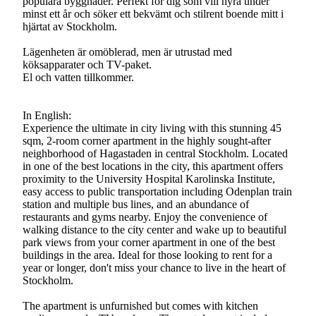
populära byggnader. Perfekt för dig som vill hyra under
minst ett år och söker ett bekvämt och stilrent boende mitt i
hjärtat av Stockholm.
Lägenheten är omöblerad, men är utrustad med
köksapparater och TV-paket.
El och vatten tillkommer.
In English:
Experience the ultimate in city living with this stunning 45
sqm, 2-room corner apartment in the highly sought-after
neighborhood of Hagastaden in central Stockholm. Located
in one of the best locations in the city, this apartment offers
proximity to the University Hospital Karolinska Institute,
easy access to public transportation including Odenplan train
station and multiple bus lines, and an abundance of
restaurants and gyms nearby. Enjoy the convenience of
walking distance to the city center and wake up to beautiful
park views from your corner apartment in one of the best
buildings in the area. Ideal for those looking to rent for a
year or longer, don't miss your chance to live in the heart of
Stockholm.
The apartment is unfurnished but comes with kitchen