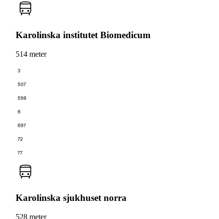
Karolinska institutet Biomedicum
514 meter
3
507
598
6
697
72
77
Karolinska sjukhuset norra
528 meter