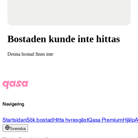
Bostaden kunde inte hittas
Denna bostad finns inte
Navigering
Startsidan
Sök bostad
Hitta hyresgäst
Qasa Premium
Hjälp
A
Svenska