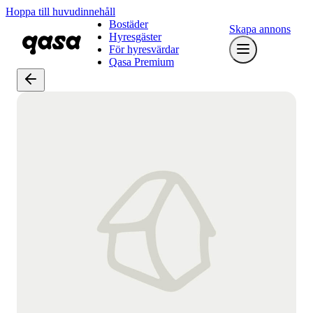
Hoppa till huvudinnehåll
Bostäder
Skapa annons
Hyresgäster
För hyresvärdar
Qasa Premium