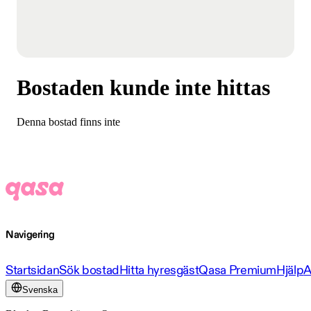
Bostaden kunde inte hittas
Denna bostad finns inte
Navigering
Startsidan
Sök bostad
Hitta hyresgäst
Qasa Premium
Hjälp
A
Svenska