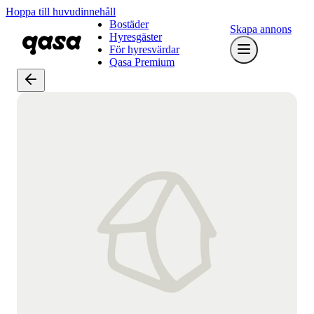
Hoppa till huvudinnehåll
Bostäder
Skapa annons
Hyresgäster
För hyresvärdar
Qasa Premium