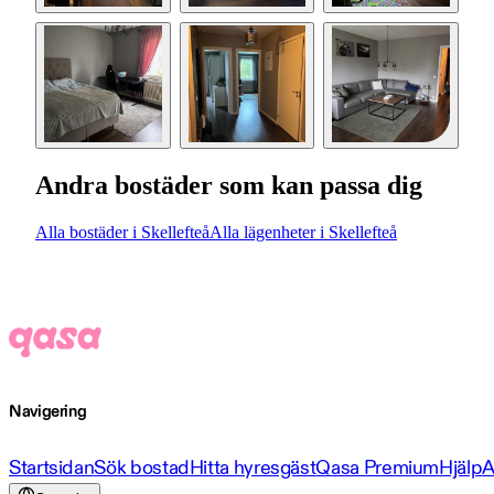
Andra bostäder som kan passa dig
Alla bostäder i Skellefteå
Alla lägenheter i Skellefteå
Navigering
Startsidan
Sök bostad
Hitta hyresgäst
Qasa Premium
Hjälp
A