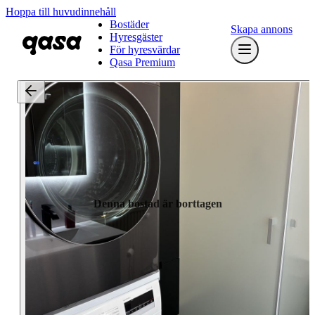
Hoppa till huvudinnehåll
Bostäder
Skapa annons
Hyresgäster
För hyresvärdar
Qasa Premium
Denna bostad är borttagen