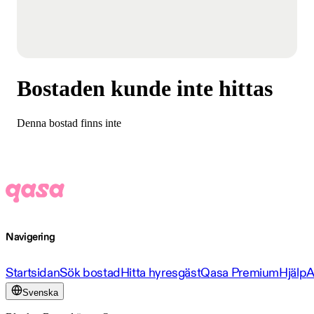
Bostaden kunde inte hittas
Denna bostad finns inte
Navigering
Startsidan
Sök bostad
Hitta hyresgäst
Qasa Premium
Hjälp
A
Svenska