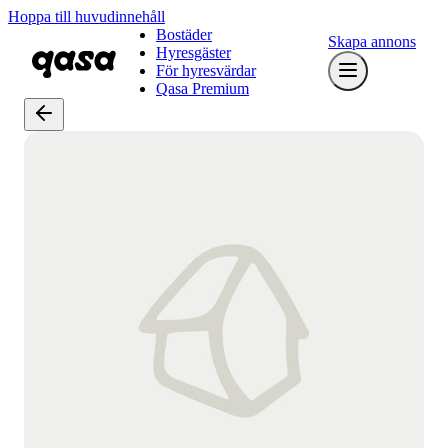
Hoppa till huvudinnehåll
Bostäder
Skapa annons
Hyresgäster
För hyresvärdar
Qasa Premium