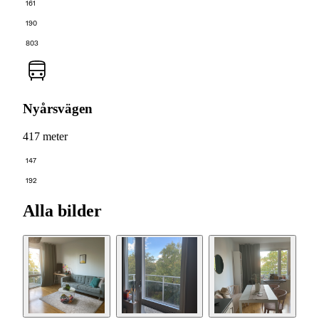
161
190
803
Nyårsvägen
417 meter
147
192
Alla bilder