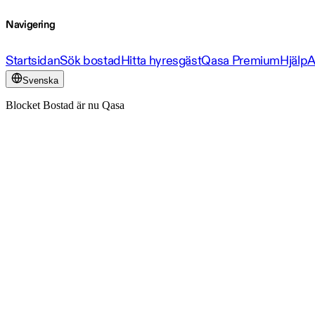
Navigering
Startsidan
Sök bostad
Hitta hyresgäst
Qasa Premium
Hjälp
A
Svenska
Blocket Bostad är nu Qasa