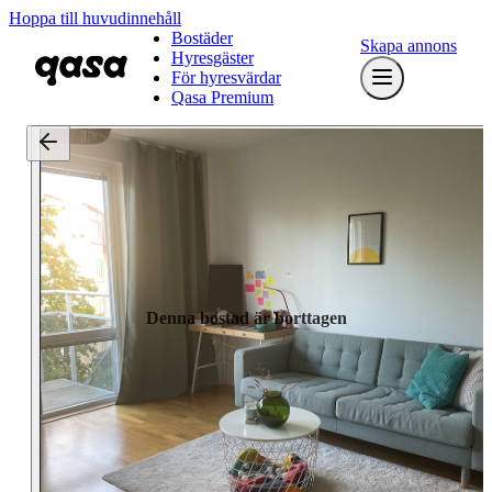
Hoppa till huvudinnehåll
Bostäder
Skapa annons
Hyresgäster
För hyresvärdar
Qasa Premium
Denna bostad är borttagen