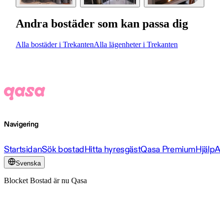
Andra bostäder som kan passa dig
Alla bostäder i Trekanten
Alla lägenheter i Trekanten
Navigering
Startsidan
Sök bostad
Hitta hyresgäst
Qasa Premium
Hjälp
A
Svenska
Blocket Bostad är nu Qasa