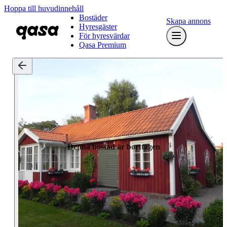
Hoppa till huvudinnehåll
Bostäder
Skapa annons
Hyresgäster
För hyresvärdar
Qasa Premium
Denna bostad är borttagen