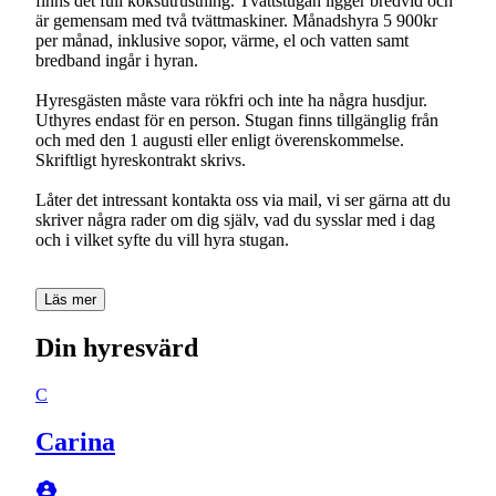
finns det full köksutrustning. Tvättstugan ligger bredvid och
är gemensam med två tvättmaskiner. Månadshyra 5 900kr
per månad, inklusive sopor, värme, el och vatten samt
bredband ingår i hyran.
Hyresgästen måste vara rökfri och inte ha några husdjur.
Uthyres endast för en person. Stugan finns tillgänglig från
och med den 1 augusti eller enligt överenskommelse.
Skriftligt hyreskontrakt skrivs.
Låter det intressant kontakta oss via mail, vi ser gärna att du
skriver några rader om dig själv, vad du sysslar med i dag
och i vilket syfte du vill hyra stugan.
Läs mer
Din hyresvärd
C
Carina