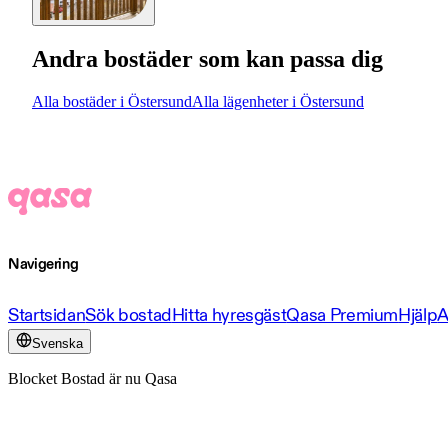
Andra bostäder som kan passa dig
Alla bostäder i Östersund
Alla lägenheter i Östersund
Navigering
Startsidan
Sök bostad
Hitta hyresgäst
Qasa Premium
Hjälp
A
Svenska
Blocket Bostad är nu Qasa