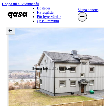
Hoppa till huvudinnehåll
Bostäder
Skapa annons
Hyresgäster
För hyresvärdar
Qasa Premium
Denna bostad är borttagen