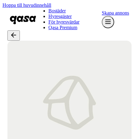
Hoppa till huvudinnehåll
Bostäder
Skapa annons
Hyresgäster
För hyresvärdar
Qasa Premium