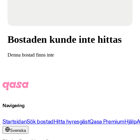
Bostaden kunde inte hittas
Denna bostad finns inte
Navigering
Startsidan
Sök bostad
Hitta hyresgäst
Qasa Premium
Hjälp
A
Svenska