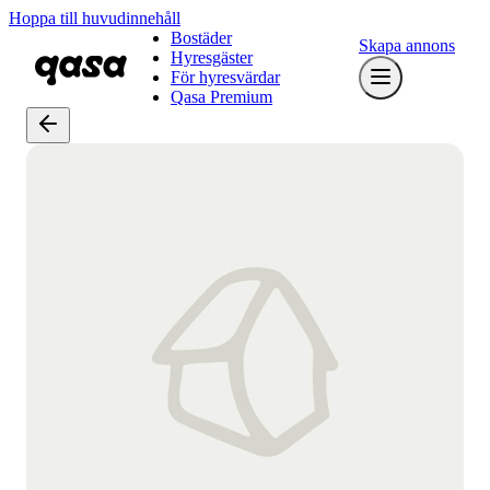
Hoppa till huvudinnehåll
Bostäder
Skapa annons
Hyresgäster
För hyresvärdar
Qasa Premium