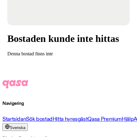
Bostaden kunde inte hittas
Denna bostad finns inte
Navigering
Startsidan
Sök bostad
Hitta hyresgäst
Qasa Premium
Hjälp
A
Svenska