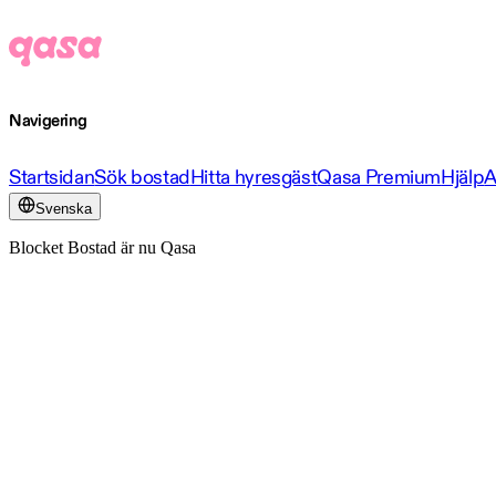
Navigering
Startsidan
Sök bostad
Hitta hyresgäst
Qasa Premium
Hjälp
A
Svenska
Blocket Bostad är nu Qasa