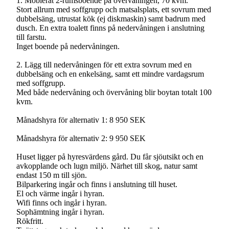
1. Möblerat 2-rumsboende på övervåningen, 70 kvm.
Stort allrum med soffgrupp och matsalsplats, ett sovrum med
dubbelsäng, utrustat kök (ej diskmaskin) samt badrum med
dusch. En extra toalett finns på nedervåningen i anslutning
till farstu.
Inget boende på nedervåningen.
2. Lägg till nedervåningen för ett extra sovrum med en
dubbelsäng och en enkelsäng, samt ett mindre vardagsrum
med soffgrupp.
Med både nedervåning och övervåning blir boytan totalt 100
kvm.
Månadshyra för alternativ 1: 8 950 SEK
Månadshyra för alternativ 2: 9 950 SEK
Huset ligger på hyresvärdens gård. Du får sjöutsikt och en
avkopplande och lugn miljö. Närhet till skog, natur samt
endast 150 m till sjön.
Bilparkering ingår och finns i anslutning till huset.
El och värme ingår i hyran.
Wifi finns och ingår i hyran.
Sophämtning ingår i hyran.
Rökfritt.