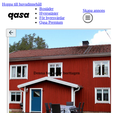
Hoppa till huvudinnehåll
Bostäder
Skapa annons
Hyresgäster
För hyresvärdar
Qasa Premium
Denna bostad är borttagen