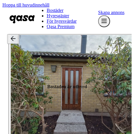
Hoppa till huvudinnehåll
Bostäder
Skapa annons
Hyresgäster
För hyresvärdar
Qasa Premium
Bostaden är uthyrd