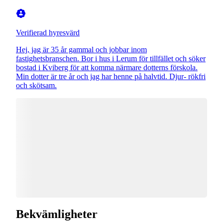
Verifierad hyresvärd
Hej, jag är 35 år gammal och jobbar inom
fastighetsbranschen. Bor i hus i Lerum för tillfället och söker
bostad i Kviberg för att komma närmare dotterns förskola.
Min dotter är tre år och jag har henne på halvtid. Djur- rökfri
och skötsam.
Bekvämligheter