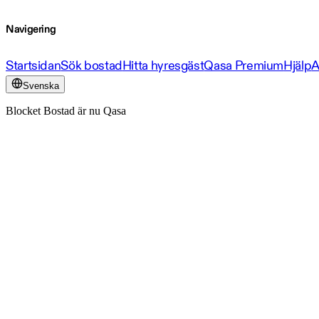
Navigering
Startsidan
Sök bostad
Hitta hyresgäst
Qasa Premium
Hjälp
A
Svenska
Blocket Bostad är nu Qasa