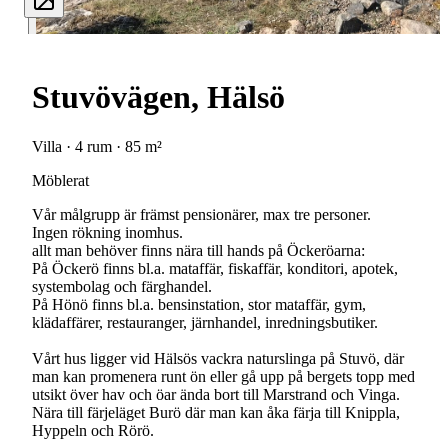
Stuvövägen, Hälsö
Villa · 4 rum · 85 m²
Möblerat
Vår målgrupp är främst pensionärer, max tre personer.
Ingen rökning inomhus.
allt man behöver finns nära till hands på Öckeröarna:
På Öckerö finns bl.a. mataffär, fiskaffär, konditori, apotek,
systembolag och färghandel.
På Hönö finns bl.a. bensinstation, stor mataffär, gym,
klädaffärer, restauranger, järnhandel, inredningsbutiker.
Vårt hus ligger vid Hälsös vackra naturslinga på Stuvö, där
man kan promenera runt ön eller gå upp på bergets topp med
utsikt över hav och öar ända bort till Marstrand och Vinga.
Nära till färjeläget Burö där man kan åka färja till Knippla,
Hyppeln och Rörö.