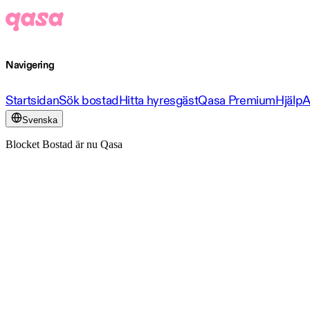
Navigering
Startsidan
Sök bostad
Hitta hyresgäst
Qasa Premium
Hjälp
A
Svenska
Blocket Bostad är nu Qasa