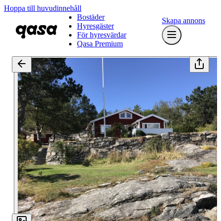
Hoppa till huvudinnehåll
Bostäder
Skapa annons
Hyresgäster
För hyresvärdar
Qasa Premium