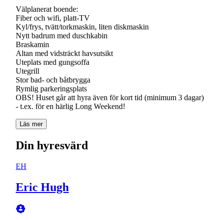
Välplanerat boende:
Fiber och wifi, platt-TV
Kyl/frys, tvätt/torkmaskin, liten diskmaskin
Nytt badrum med duschkabin
Braskamin
Altan med vidsträckt havsutsikt
Uteplats med gungsoffa
Utegrill
Stor bad- och båtbrygga
Rymlig parkeringsplats
OBS! Huset går att hyra även för kort tid (minimum 3 dagar)
Läs mer
Din hyresvärd
EH
Eric Hugh