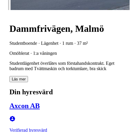
Dammfrivägen, Malmö
Studentboende · Lägenhet · 1 rum · 37 m²
Omöblerat · 1:a våningen
Studentlägenhet
överlåtes
som
förstahandskontrakt.
Eget
badrum
med
Tvättmaskin
och
torktumlare,
bra
skick
Läs mer
Din hyresvärd
Axcon AB
Verifierad hyresvärd