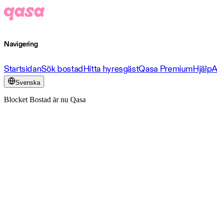
Navigering
Startsidan
Sök bostad
Hitta hyresgäst
Qasa Premium
Hjälp
A
Svenska
Blocket Bostad är nu Qasa