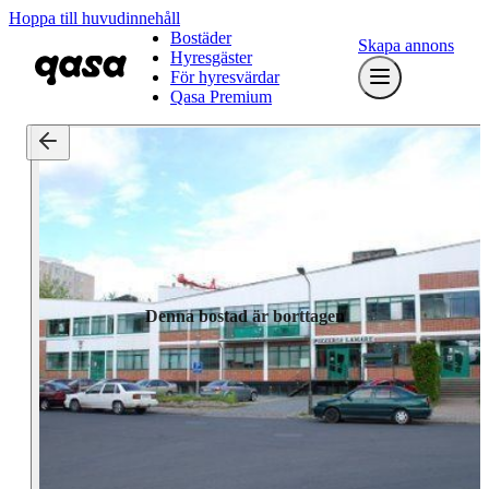
Hoppa till huvudinnehåll
Bostäder
Skapa annons
Hyresgäster
För hyresvärdar
Qasa Premium
Denna bostad är borttagen