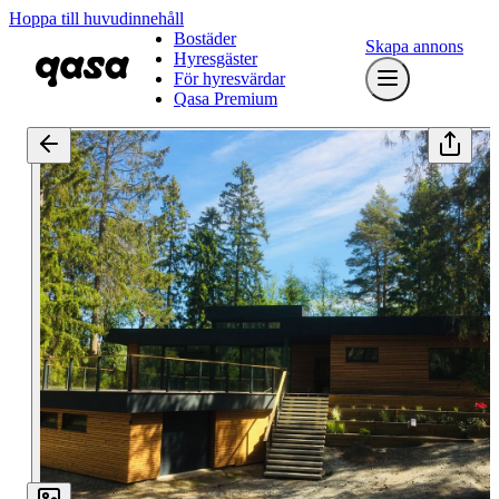
Hoppa till huvudinnehåll
Bostäder
Skapa annons
Hyresgäster
För hyresvärdar
Qasa Premium