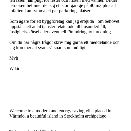
terrassen, lämpligt för fester och möten med vänner. Under
terrassen befinner det sig ett stort garage på 40 m2 plus att
infarten kan rymma ett par parkeringsplatser.
Som ägare för ett byggföretag kan jag erbjuda - om behovet
uppstår - ett antal tjänster relaterade till husunderhåll,
fastighetsskötsel eller eventuell förändring av inredning.
Om du har några frågor skriv mig gärna ett meddelande och
jag kommer att svara så snart som möjligt.
Mvh
Wiktor
Welcome to a modern and energy saving villa placed in
Värmdö, a beautiful island in Stockholm archipelago.