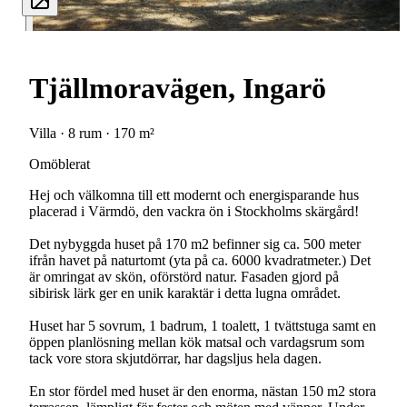
Tjällmoravägen, Ingarö
Villa · 8 rum · 170 m²
Omöblerat
Hej och välkomna till ett modernt och energisparande hus
placerad i Värmdö, den vackra ön i Stockholms skärgård!
Det nybyggda huset på 170 m2 befinner sig ca. 500 meter
ifrån havet på naturtomt (yta på ca. 6000 kvadratmeter.) Det
är omringat av skön, oförstörd natur. Fasaden gjord på
sibirisk lärk ger en unik karaktär i detta lugna området.
Huset har 5 sovrum, 1 badrum, 1 toalett, 1 tvättstuga samt en
öppen planlösning mellan kök matsal och vardagsrum som
tack vore stora skjutdörrar, har dagsljus hela dagen.
En stor fördel med huset är den enorma, nästan 150 m2 stora