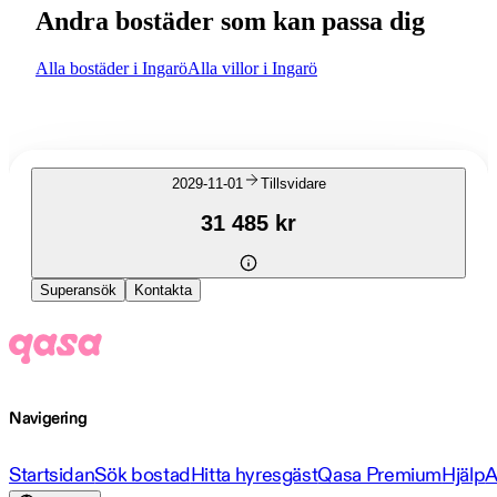
Andra bostäder som kan passa dig
Alla bostäder i Ingarö
Alla villor i Ingarö
2029-11-01
Tillsvidare
31 485 kr
Superansök
Kontakta
Navigering
Startsidan
Sök bostad
Hitta hyresgäst
Qasa Premium
Hjälp
A