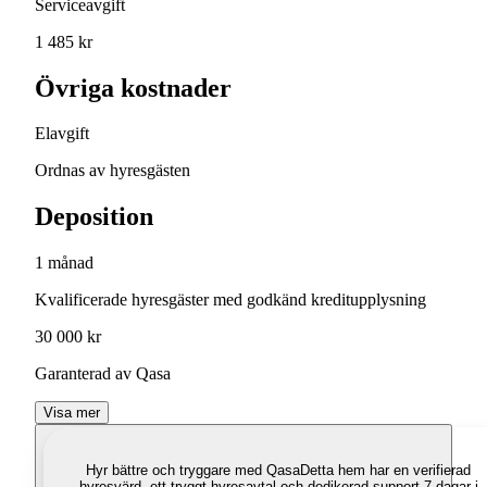
Serviceavgift
1 485 kr
Övriga kostnader
Elavgift
Ordnas av hyresgästen
Deposition
1 månad
Kvalificerade hyresgäster med godkänd kreditupplysning
30 000 kr
Garanterad av Qasa
Visa mer
Hyr bättre och tryggare med Qasa
Detta hem har en verifierad
hyresvärd, ett tryggt hyresavtal och dedikerad support 7 dagar i