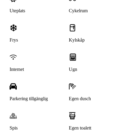
Uteplats
Cykelrum
Frys
Kylskåp
Internet
Ugn
Parkering tillgänglig
Egen dusch
Spis
Egen toalett