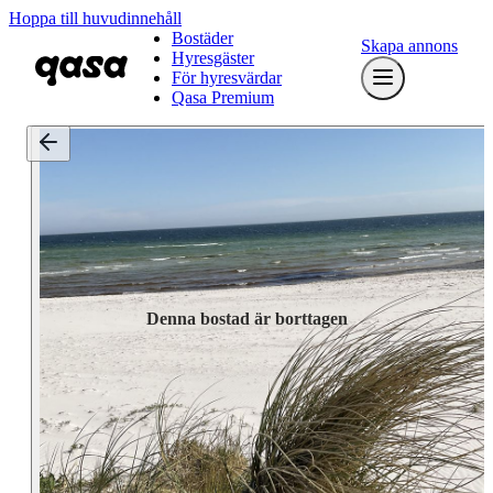
Hoppa till huvudinnehåll
Bostäder
Skapa annons
Hyresgäster
För hyresvärdar
Qasa Premium
Denna bostad är borttagen