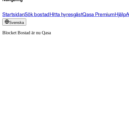
Startsidan
Sök bostad
Hitta hyresgäst
Qasa Premium
Hjälp
A
Svenska
Blocket Bostad är nu Qasa