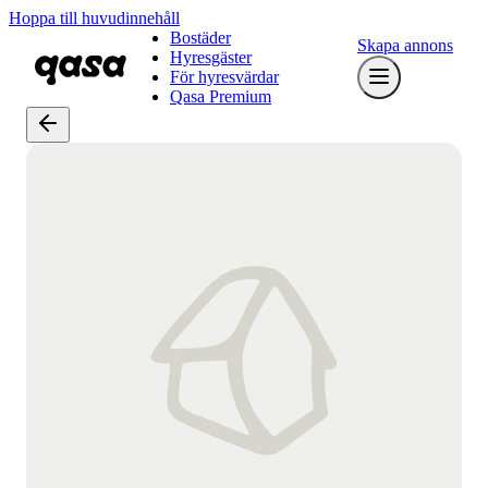
Hoppa till huvudinnehåll
Bostäder
Skapa annons
Hyresgäster
För hyresvärdar
Qasa Premium