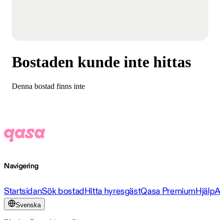
Bostaden kunde inte hittas
Denna bostad finns inte
Navigering
Startsidan
Sök bostad
Hitta hyresgäst
Qasa Premium
Hjälp
A
Svenska