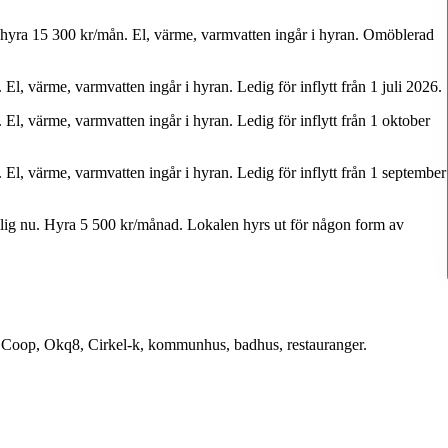
hyra
15
300
kr/mån.
El,
värme,
varmvatten
ingår
i
hyran.
Omöblerad
.
El,
värme,
varmvatten
ingår
i
hyran.
Ledig
för
inflytt
från
1
juli
2026.
.
El,
värme,
varmvatten
ingår
i
hyran.
Ledig
för
inflytt
från
1
oktober
.
El,
värme,
varmvatten
ingår
i
hyran.
Ledig
för
inflytt
från
1
september
lig
nu.
Hyra
5
500
kr/månad.
Lokalen
hyrs
ut
för
någon
form
av
Coop,
Okq8,
Cirkel-k,
kommunhus,
badhus,
restauranger.