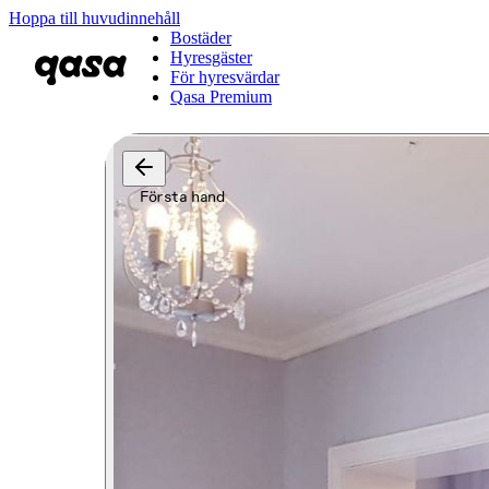
Hoppa till huvudinnehåll
Bostäder
Hyresgäster
För hyresvärdar
Qasa Premium
Första hand