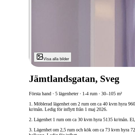
Visa alla bilder
Jämtlandsgatan, Sveg
Första hand · 5 lägenheter · 1-4 rum · 30–105 m²
1.
Möblerad
lägenhet
om
2
rum
om
ca
40
kvm
hyra
960
kr/mån.
Ledig
för
inflytt
från
1
maj
2026.
2.
Lägenhet
1
rum
om
ca
30
kvm
hyra
5135
kr/mån.
El,
3.
Lägenhet
om
2,5
rum
och
kök
om
ca
73
kvm
hyra
72