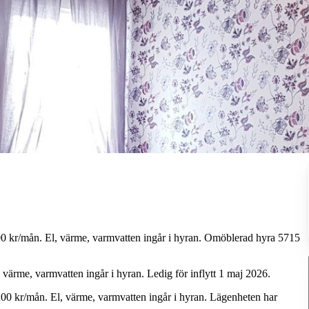
0
kr/mån.
El,
värme,
varmvatten
ingår
i
hyran.
Omöblerad
hyra
5715
värme,
varmvatten
ingår
i
hyran.
Ledig
för
inflytt
1
maj
2026.
00
kr/mån.
El,
värme,
varmvatten
ingår
i
hyran.
Lägenheten
har