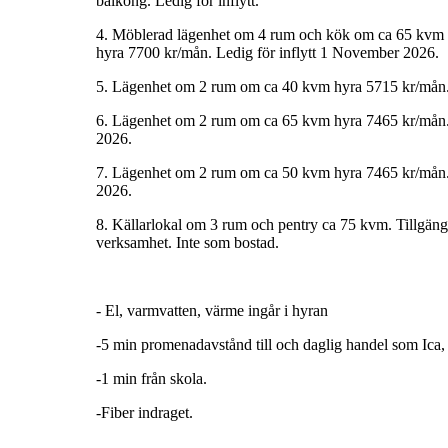
balkong.
Ledig
för
inflytt.
4.
Möblerad
lägenhet
om
4
rum
och
kök
om
ca
65
kvm
hyra
7700
kr/mån.
Ledig
för
inflytt
1
November
2026.
5.
Lägenhet
om
2
rum
om
ca
40
kvm
hyra
5715
kr/mån
6.
Lägenhet
om
2
rum
om
ca
65
kvm
hyra
7465
kr/mån
2026.
7.
Lägenhet
om
2
rum
om
ca
50
kvm
hyra
7465
kr/mån
2026.
8.
Källarlokal
om
3
rum
och
pentry
ca
75
kvm.
Tillgäng
verksamhet.
Inte
som
bostad.
-
El,
varmvatten,
värme
ingår
i
hyran
-5
min
promenadavstånd
till
och
daglig
handel
som
Ica,
-1
min
från
skola.
-Fiber
indraget.