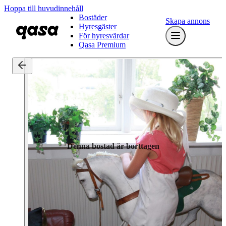
Hoppa till huvudinnehåll
Bostäder
Skapa annons
Hyresgäster
För hyresvärdar
Qasa Premium
Denna bostad är borttagen