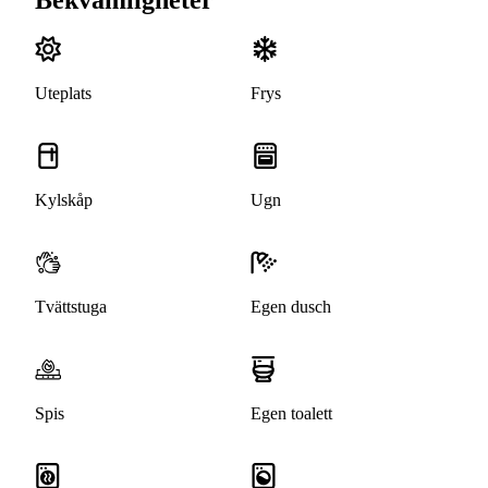
Uteplats
Frys
Kylskåp
Ugn
Tvättstuga
Egen dusch
Spis
Egen toalett