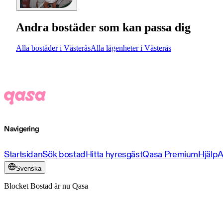
Andra bostäder som kan passa dig
Alla bostäder i Västerås
Alla lägenheter i Västerås
Navigering
Startsidan
Sök bostad
Hitta hyresgäst
Qasa Premium
Hjälp
A
Svenska
Blocket Bostad är nu Qasa