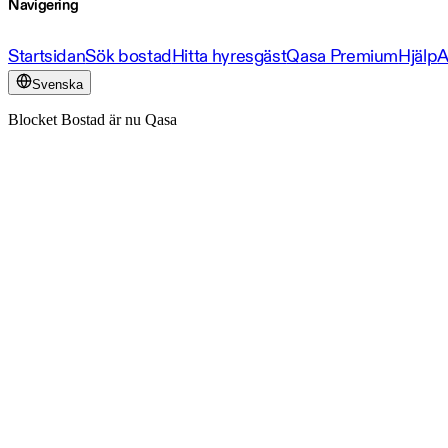
Navigering
Startsidan
Sök bostad
Hitta hyresgäst
Qasa Premium
Hjälp
A
Svenska
Blocket Bostad är nu Qasa