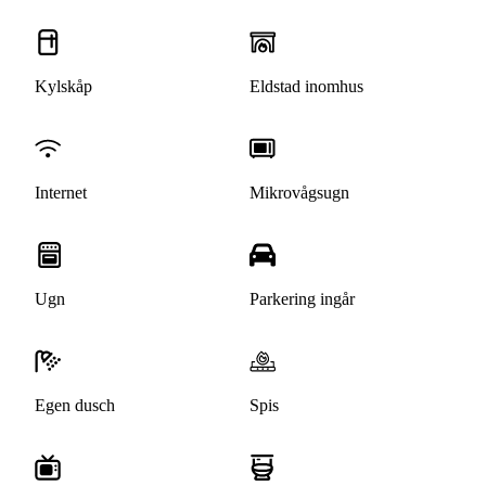
Kylskåp
Eldstad inomhus
Internet
Mikrovågsugn
Ugn
Parkering ingår
Egen dusch
Spis