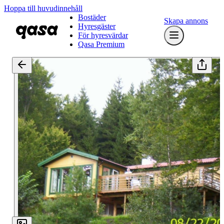
Hoppa till huvudinnehåll
Bostäder
Skapa annons
Hyresgäster
För hyresvärdar
Qasa Premium