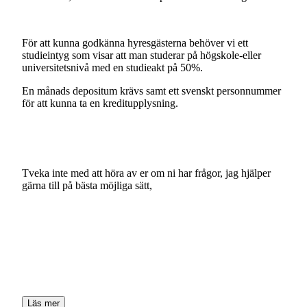
För
att
kunna
godkänna
hyresgästerna
behöver
vi
ett
studieintyg
som
visar
att
man
studerar
på
högskole-eller
universitetsnivå
med
en
studieakt
på
50%.
En
månads
depositum
krävs
samt
ett
svenskt
personnummer
för
att
kunna
ta
en
kreditupplysning.
Tveka
inte
med
att
höra
av
er
om
ni
har
frågor,
jag
hjälper
gärna
till
på
bästa
möjliga
sätt,
Läs mer