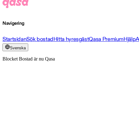
Navigering
Startsidan
Sök bostad
Hitta hyresgäst
Qasa Premium
Hjälp
A
Svenska
Blocket Bostad är nu Qasa