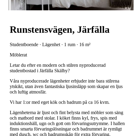
Runstensvägen, Järfälla
Studentboende · Lägenhet · 1 rum · 16 m²
Möblerat
Letar
du
efter
en
modern
och
stilren
nyproducerad
studentbostad
i
Järfälla
Skälby?
Våra
nyproducerade
lägenheter
erbjuder
inte
bara
stilrena
ytskikt,
utan
även
fantastiska
ljusinsläpp
som
skapar
en
ljus
och
luftig
atmosfär.
Vi
har
1:or
med
eget
kök
och
badrum
på
ca
16
kvm.
Lägenheterna
är
ljust
och
fint
belysta
med
möbler
som
säng
och
matbord
med
stolar.
I
köket
finns
kyl,
frys,
spis
med
induktionshäll,
ugn
och
gott
om
förvaringsutrymme.
I
hallen
finns
smarta
förvaringslösningar
och
badrummet
är
rymligt
med
dusch,
wc
och
badrumsskåp
för
extra
förvaring.