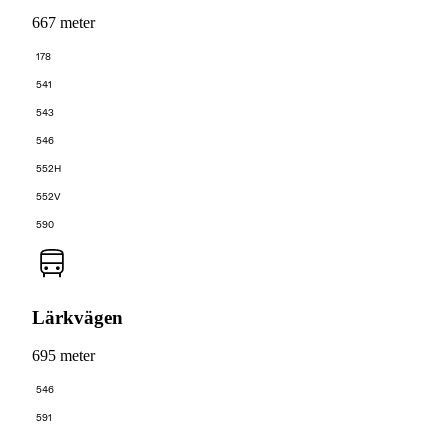
667 meter
178
541
543
546
552H
552V
590
Lärkvägen
695 meter
546
591