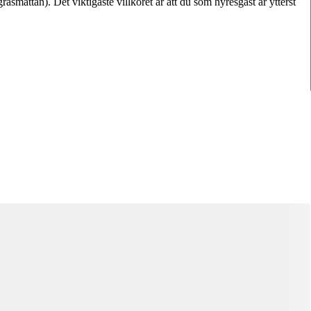
smattan). Det viktigaste villkoret är att du som hyresgäst är ytterst