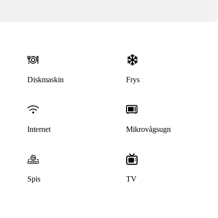
Diskmaskin
Frys
Internet
Mikrovågsugn
Spis
TV