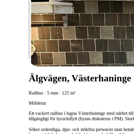
Älgvägen, Västerhaninge
Radhus · 5 rum · 125 m²
Möblerat
Ett vackert radhus i lugna Västerhaninge med närhet til
tillgängligt för hyra/inflytt (hyran diskuteras i PM). St
Söker ordentliga, djur- och stökfria person/er utan be