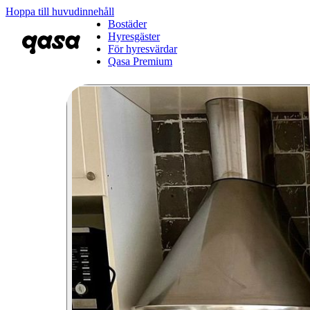
Hoppa till huvudinnehåll
Bostäder
Hyresgäster
För hyresvärdar
Qasa Premium