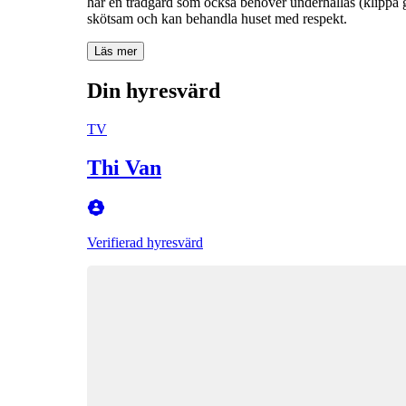
har en trädgård som också behöver underhållas (klippa grä
Läs mer
Din hyresvärd
TV
Thi Van
Verifierad hyresvärd