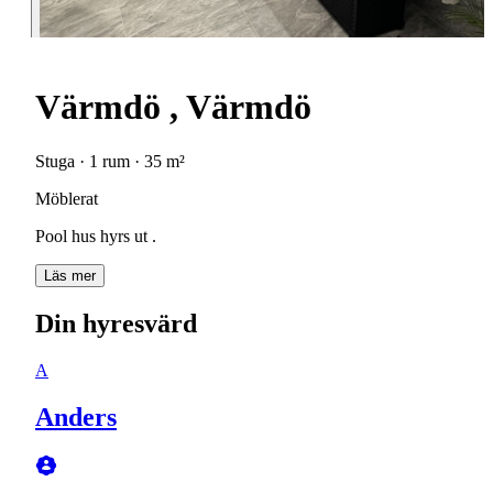
Värmdö , Värmdö
Stuga · 1 rum · 35 m²
Möblerat
Pool hus hyrs ut .
Läs mer
Din hyresvärd
A
Anders