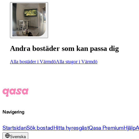
Andra bostäder som kan passa dig
Alla bostäder i Värmdö
Alla stugor i Värmdö
Navigering
Startsidan
Sök bostad
Hitta hyresgäst
Qasa Premium
Hjälp
A
Svenska