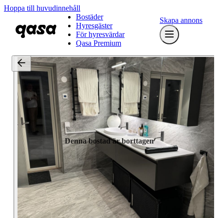
Hoppa till huvudinnehåll
Bostäder
Skapa annons
Hyresgäster
För hyresvärdar
Qasa Premium
Denna bostad är borttagen