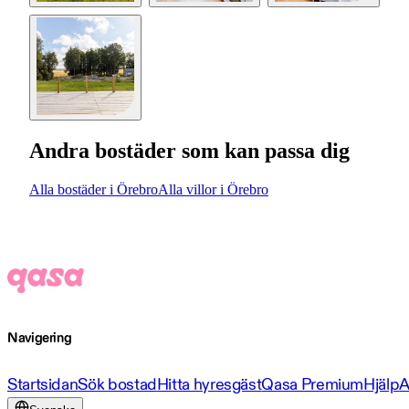
Andra bostäder som kan passa dig
Alla bostäder i Örebro
Alla villor i Örebro
Navigering
Startsidan
Sök bostad
Hitta hyresgäst
Qasa Premium
Hjälp
A