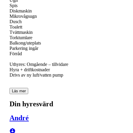
Ugn
Spis
Diskmaskin
Mikrovågsugn
Dusch
Toalett
Tvättmaskin
Torktumlare
Balkong/uteplats
Parkering ingår
Förråd
Uthyres: Omgående – tillvidare
Hyra + driftkostnader
Drivs av ny luft/vatten pump
Läs mer
Din hyresvärd
André