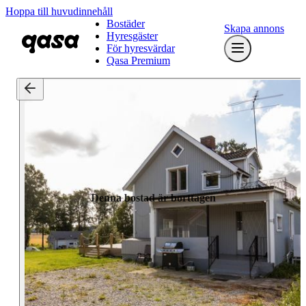
Hoppa till huvudinnehåll
Bostäder
Skapa annons
Hyresgäster
För hyresvärdar
Qasa Premium
Denna bostad är borttagen