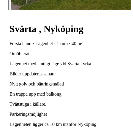
Svärta , Nyköping
Första hand · Lägenhet · 1 rum · 40 m²
Omöblerat
Lägenhet
med
lantligt
läge
vid
Svärta
kyrka.
Bilder
uppdateras
senare.
Nytt
golv
och
bättringsmålad
En
trappa
upp
med
balkong.
Tvättstuga
i
källare.
Parkeringsmöjlighet
Lägenheten
ligger
ca
10
km
utanför
Nyköping.