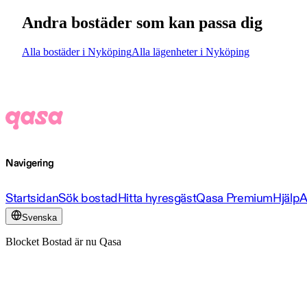
Andra bostäder som kan passa dig
Alla bostäder i Nyköping
Alla lägenheter i Nyköping
Navigering
Startsidan
Sök bostad
Hitta hyresgäst
Qasa Premium
Hjälp
A
Svenska
Blocket Bostad är nu Qasa