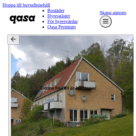
Hoppa till huvudinnehåll
Bostäder
Skapa annons
Hyresgäster
För hyresvärdar
Qasa Premium
Denna bostad är borttagen