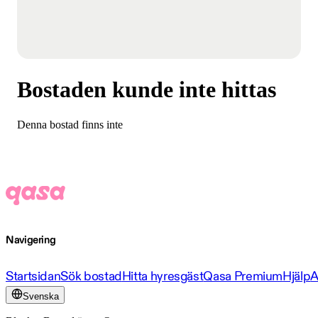
Bostaden kunde inte hittas
Denna bostad finns inte
Navigering
Startsidan
Sök bostad
Hitta hyresgäst
Qasa Premium
Hjälp
A
Svenska