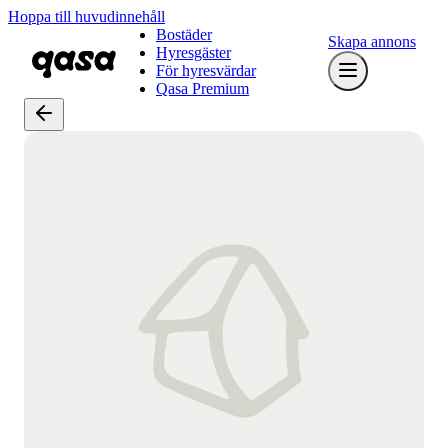
Hoppa till huvudinnehåll
Bostäder
Skapa annons
Hyresgäster
För hyresvärdar
Qasa Premium