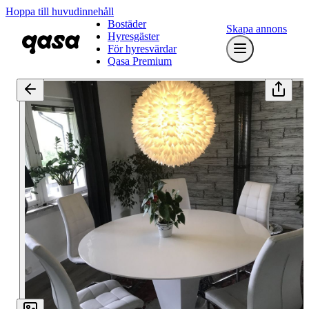
Hoppa till huvudinnehåll
Bostäder
Skapa annons
Hyresgäster
För hyresvärdar
Qasa Premium