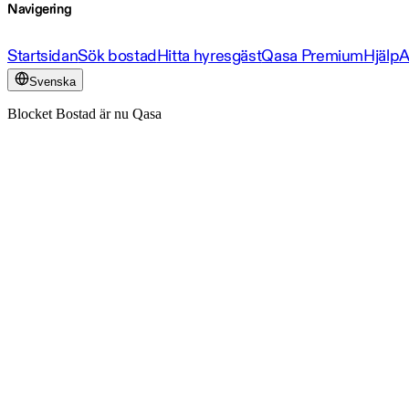
Navigering
Startsidan
Sök bostad
Hitta hyresgäst
Qasa Premium
Hjälp
A
Svenska
Blocket Bostad är nu Qasa