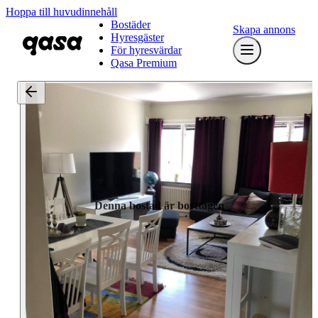
Hoppa till huvudinnehåll
Bostäder
Skapa annons
Hyresgäster
För hyresvärdar
Qasa Premium
Denna bostad är borttagen