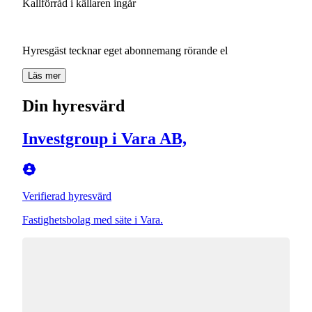
Kallförråd
i
källaren
ingår
Hyresgäst
tecknar
eget
abonnemang
rörande
el
Läs mer
Din hyresvärd
Investgroup i Vara AB,
Verifierad hyresvärd
Fastighetsbolag med säte i Vara.