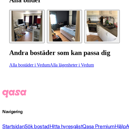
Alla bilder
Andra bostäder som kan passa dig
Alla bostäder i Vedum
Alla lägenheter i Vedum
Navigering
Startsidan
Sök bostad
Hitta hyresgäst
Qasa Premium
Hjälp
A