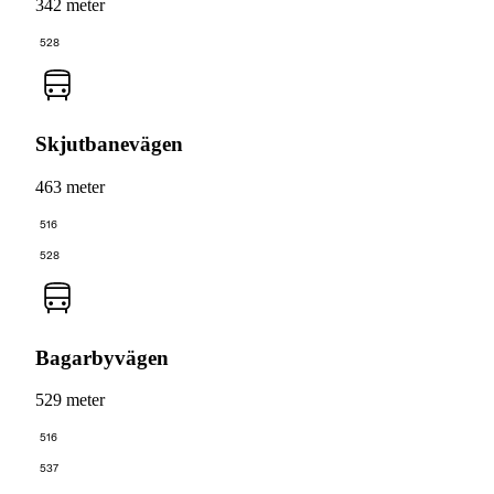
342 meter
528
Skjutbanevägen
463 meter
516
528
Bagarbyvägen
529 meter
516
537