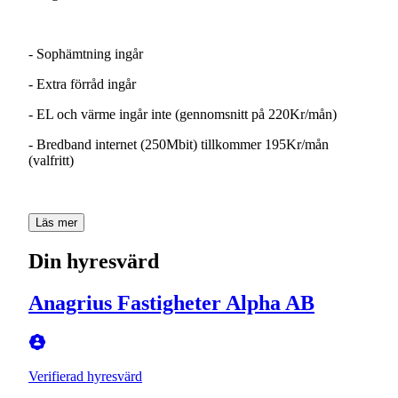
-
Sophämtning
ingår
-
Extra
förråd
ingår
-
EL
och
värme
ingår
inte
(gennomsnitt
på
220Kr/mån)
-
Bredband
internet
(250Mbit)
tillkommer
195Kr/mån
(valfritt)
Läs mer
Din hyresvärd
Anagrius Fastigheter Alpha AB
Verifierad hyresvärd