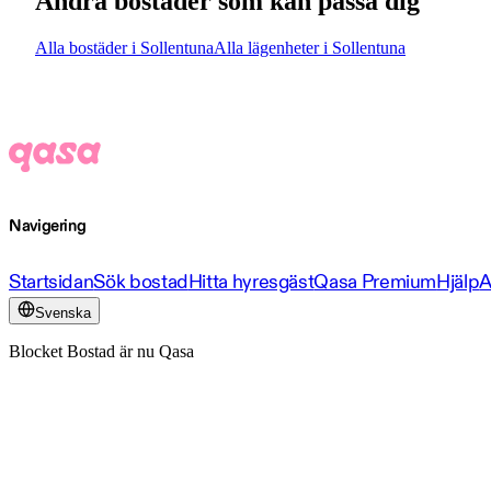
Andra bostäder som kan passa dig
Alla bostäder i Sollentuna
Alla lägenheter i Sollentuna
Navigering
Startsidan
Sök bostad
Hitta hyresgäst
Qasa Premium
Hjälp
A
Svenska
Blocket Bostad är nu Qasa