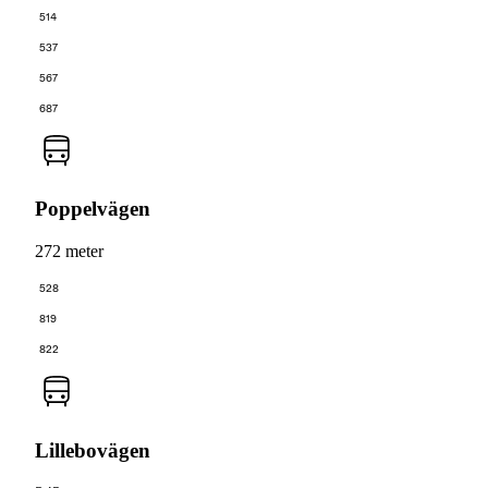
514
537
567
687
Poppelvägen
272 meter
528
819
822
Lillebovägen