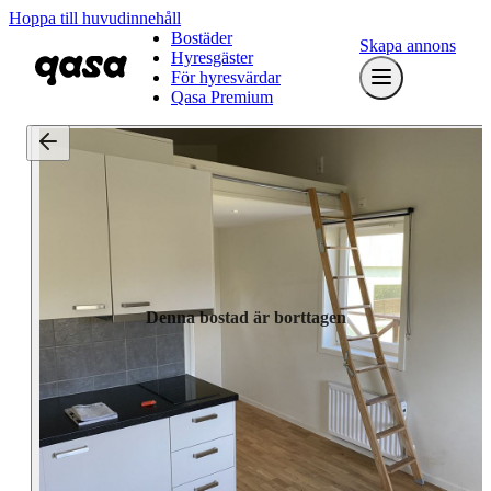
Hoppa till huvudinnehåll
Bostäder
Skapa annons
Hyresgäster
För hyresvärdar
Qasa Premium
Denna bostad är borttagen