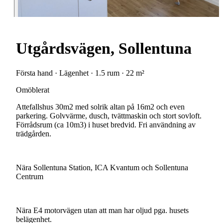
Utgårdsvägen, Sollentuna
Första hand · Lägenhet · 1.5 rum · 22 m²
Omöblerat
Attefallshus
30m2
med
solrik
altan
på
16m2
och
even
parkering.
Golvvärme,
dusch,
tvättmaskin
och
stort
sovloft.
Förrådsrum
(ca
10m3)
i
huset
bredvid.
Fri
användning
av
trädgården.
Nära
Sollentuna
Station,
ICA
Kvantum
och
Sollentuna
Centrum
Nära
E4
motorvägen
utan
att
man
har
oljud
pga.
husets
belägenhet.