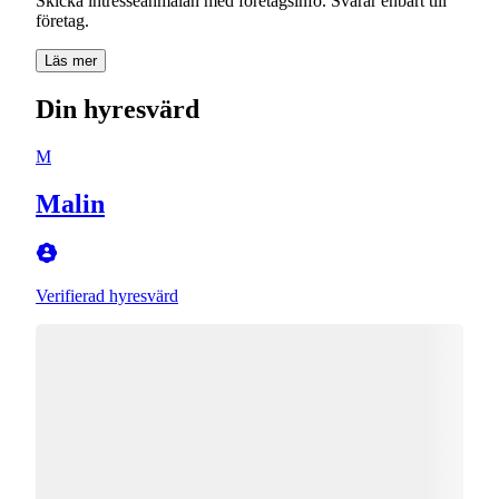
Skicka intresseanmälan med företagsinfo. Svarar enbart till
företag.
Läs mer
Din hyresvärd
M
Malin
Verifierad hyresvärd