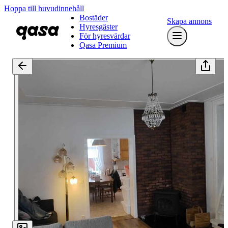
Hoppa till huvudinnehåll
Bostäder
Skapa annons
Hyresgäster
För hyresvärdar
Qasa Premium