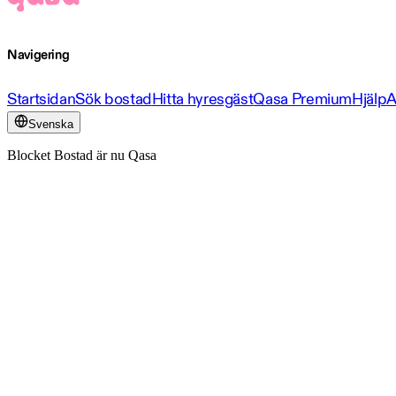
Navigering
Startsidan
Sök bostad
Hitta hyresgäst
Qasa Premium
Hjälp
A
Svenska
Blocket Bostad är nu Qasa