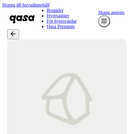
Hoppa till huvudinnehåll
Bostäder
Skapa annons
Hyresgäster
För hyresvärdar
Qasa Premium