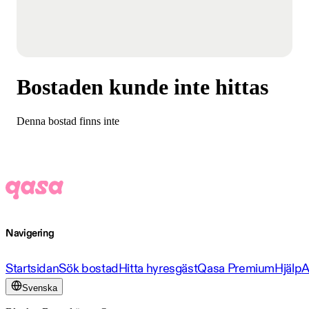
Bostaden kunde inte hittas
Denna bostad finns inte
Navigering
Startsidan
Sök bostad
Hitta hyresgäst
Qasa Premium
Hjälp
A
Svenska