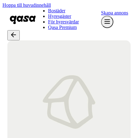
Hoppa till huvudinnehåll
Bostäder
Skapa annons
Hyresgäster
För hyresvärdar
Qasa Premium