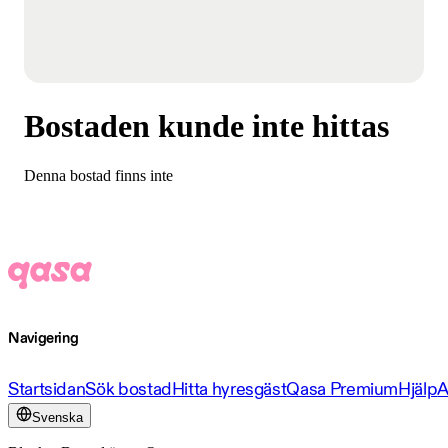
Bostaden kunde inte hittas
Denna bostad finns inte
Navigering
Startsidan
Sök bostad
Hitta hyresgäst
Qasa Premium
Hjälp
A
Svenska