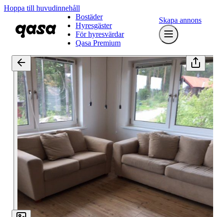
Hoppa till huvudinnehåll
Bostäder
Skapa annons
Hyresgäster
För hyresvärdar
Qasa Premium