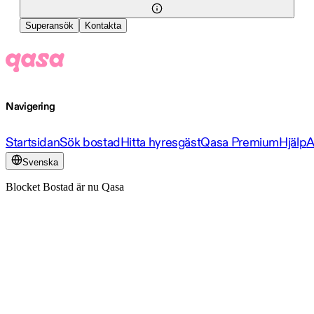
Superansök
Kontakta
Navigering
Startsidan
Sök bostad
Hitta hyresgäst
Qasa Premium
Hjälp
A
Svenska
Blocket Bostad är nu Qasa