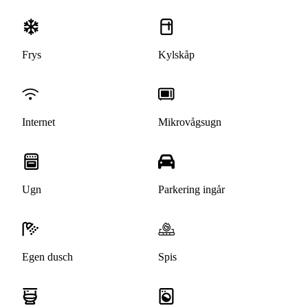
Frys
Kylskåp
Internet
Mikrovågsugn
Ugn
Parkering ingår
Egen dusch
Spis