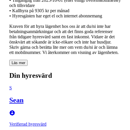
• Tillgänglig från 2025-10-01 (eller enligt överenskommelse)
och tillsvidare
• Kallhyra på 9305 kr per månad
• Hyresgästen har eget el och internet abonnemang
Kraven för att hyra lägenhet hos oss är att du/ni inte har
betalningsanmärkningar och att det finns goda referenser
från tidigare hyresvärd samt en fast inkomst. Vidare är det
önskvärt att sökande är icke-rökare och inte har husdjur.
Skriv gärna och berätta lite mer om vem du/ni är och lämna
Läs mer
Din hyresvärd
S
Sean
Verifierad hyresvärd