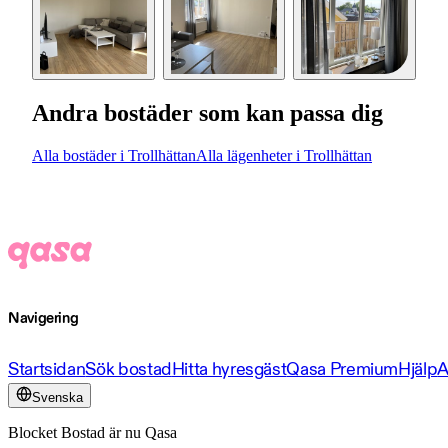
Andra bostäder som kan passa dig
Alla bostäder i Trollhättan
Alla lägenheter i Trollhättan
Navigering
Startsidan
Sök bostad
Hitta hyresgäst
Qasa Premium
Hjälp
A
Svenska
Blocket Bostad är nu Qasa