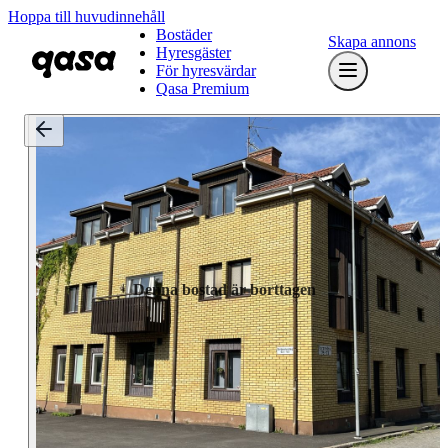
Hoppa till huvudinnehåll
Bostäder
Skapa annons
Hyresgäster
För hyresvärdar
Qasa Premium
Denna bostad är borttagen