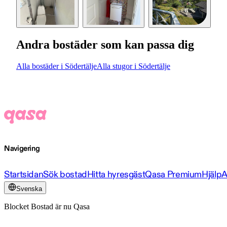
Andra bostäder som kan passa dig
Alla bostäder i Södertälje
Alla stugor i Södertälje
Navigering
Startsidan
Sök bostad
Hitta hyresgäst
Qasa Premium
Hjälp
A
Svenska
Blocket Bostad är nu Qasa