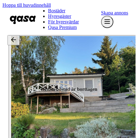
Hoppa till huvudinnehåll
Bostäder
Skapa annons
Hyresgäster
För hyresvärdar
Qasa Premium
Denna bostad är borttagen