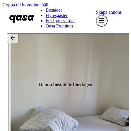
Hoppa till huvudinnehåll
Bostäder
Skapa annons
Hyresgäster
För hyresvärdar
Qasa Premium
Denna bostad är borttagen