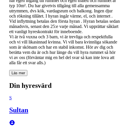
har egen ingång till rummet och egen toalett och rummet är
typ 10m². Du har givetvis tillgång till alla gemensamma
utrymmen, dvs kök, vardagsrum och balkong. Ingen djur
och rökning tillåtet. I hyran ingår värme, el, och internet .
Vid inflyttning betalas den första hyran . Hyran betalas sedan
månadsvis, senast den 25:e varje månad. Vi upprättar såklart
ett vanligt hyreskontrakt för inneboende.
Vi är två vuxna och 3 barn, vi är trevliga och respektfulla
och vi vill likasinnad kvinna. Vi vill bara kvinnliga sökande
som är skötsam och har en stabil inkomst. Hör av dig och
berätta vem du är och hur länge du vill hyra rummet så hör
vi av oss (förväntar mig en hel del svar så kan inte lova att
Läs mer
Din hyresvärd
S
Sultan