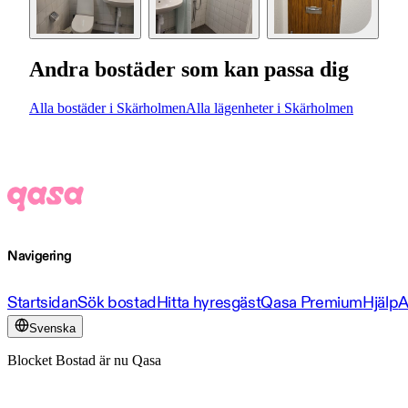
Andra bostäder som kan passa dig
Alla bostäder i Skärholmen
Alla lägenheter i Skärholmen
Navigering
Startsidan
Sök bostad
Hitta hyresgäst
Qasa Premium
Hjälp
A
Svenska
Blocket Bostad är nu Qasa