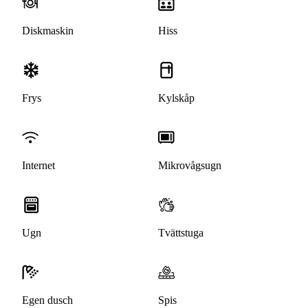
Diskmaskin
Hiss
Frys
Kylskåp
Internet
Mikrovågsugn
Ugn
Tvättstuga
Egen dusch
Spis