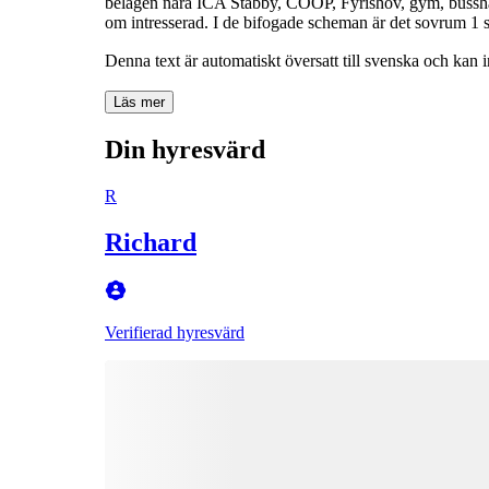
belägen nära ICA Stabby, COOP, Fyrishov, gym, busshål
om intresserad. I de bifogade scheman är det sovrum 1 
Denna text är automatiskt översatt till svenska och kan i
Läs mer
Din hyresvärd
R
Richard
Verifierad hyresvärd