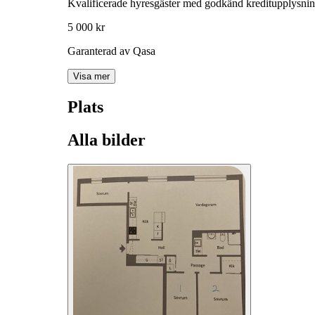
Kvalificerade hyresgäster med godkänd kreditupplysni
5 000 kr
Garanterad av Qasa
Visa mer
Plats
Alla bilder