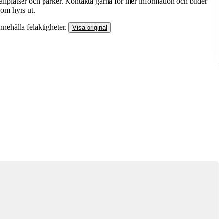
lplatser och parker. Kontakta gärna för mer information och bilder
som hyrs ut.
nnehålla felaktigheter.
Visa original