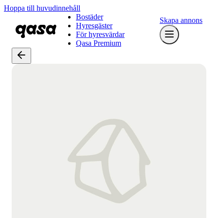
Hoppa till huvudinnehåll
Bostäder
Skapa annons
Hyresgäster
För hyresvärdar
Qasa Premium