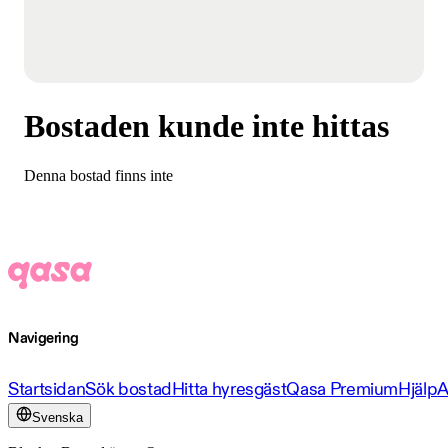
Bostaden kunde inte hittas
Denna bostad finns inte
Navigering
Startsidan
Sök bostad
Hitta hyresgäst
Qasa Premium
Hjälp
A
Svenska