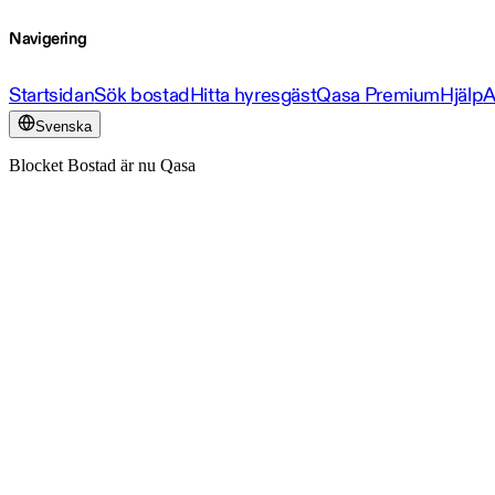
Navigering
Startsidan
Sök bostad
Hitta hyresgäst
Qasa Premium
Hjälp
A
Svenska
Blocket Bostad är nu Qasa