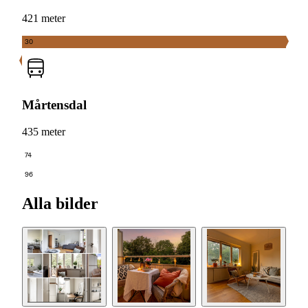
421 meter
30
Mårtensdal
435 meter
74
96
Alla bilder