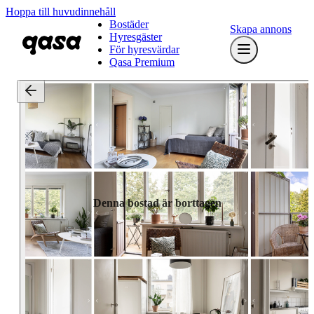
Hoppa till huvudinnehåll
Bostäder
Skapa annons
Hyresgäster
För hyresvärdar
Qasa Premium
Denna bostad är borttagen