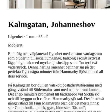
Kalmgatan, Johanneshov
Lägenhet · 1 rum · 35 m²
Möblerat
En luftig och välplanerad lägenhet med ett stort vardagsrum
som bjuder in till socialt umgänge, balkong i soligt sydväst
läge, högt i tak med mycket ljusinsläpp samt fönster i två
väderstreck. Denna härliga lägenhet befinner sig på det
perfekta läget några minuter från Hammarby Sjöstad med all
dess service.
På Kalmgatan bor du i en välskött bostadsrättsförening med
gångavstånd till Södermalm samt med naturen runt knuten.
Det är tio minuters promenad till badklippor vid Sickla sjö
och till bryggor och caféer i Hammarby sjöstad. Det är också
gångavstånd till Finn Malmgrens plan där det mesta finns:
stor Coop-butik, apotek, gym, blomsteraffär, café,