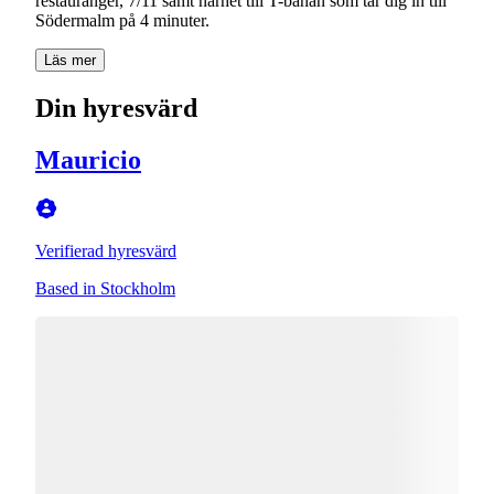
restauranger, 7/11 samt närhet till T-banan som tar dig in till
Södermalm på 4 minuter.
Läs mer
Din hyresvärd
Mauricio
Verifierad hyresvärd
Based in Stockholm