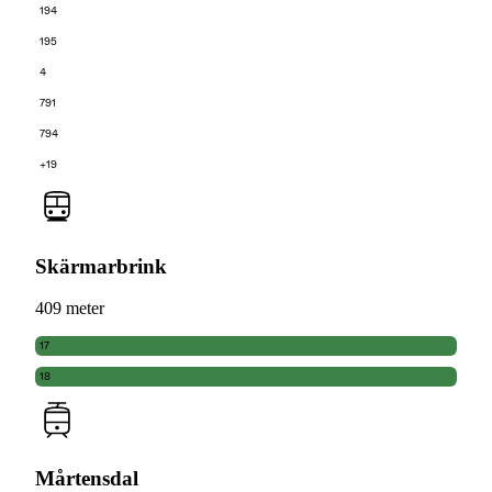
194
195
4
791
794
+19
Skärmarbrink
409 meter
17
18
Mårtensdal