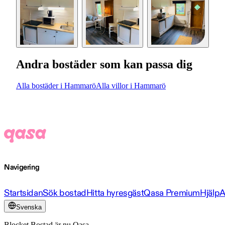
Andra bostäder som kan passa dig
Alla bostäder i Hammarö
Alla villor i Hammarö
Navigering
Startsidan
Sök bostad
Hitta hyresgäst
Qasa Premium
Hjälp
A
Svenska
Blocket Bostad är nu Qasa