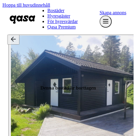
Hoppa till huvudinnehåll
Bostäder
Skapa annons
Hyresgäster
För hyresvärdar
Qasa Premium
Denna bostad är borttagen