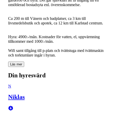
garderob och byrå. Det går självklart att få tillgång till en
omöblerad bostadsyta enl. överenskommelse.
Ca 200 m till Vänern och badplatser, ca 3 km till
livsmedelsbutik och apotek, ca 12 km till Karlstad centrum.
Hyra: 4900:-/mån. Kostnader för vatten, el, uppvärmning
tillkommer med 1000:-/mån.
Wifi samt tillgång till p-plats och tvättstuga med tvättmaskin
och torktumlare ingår i hyran.
Läs mer
Din hyresvärd
N
Niklas