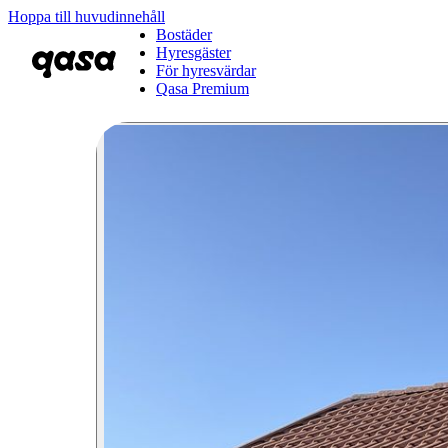
Hoppa till huvudinnehåll
Bostäder
Hyresgäster
För hyresvärdar
Qasa Premium