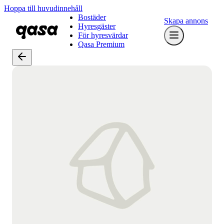
Hoppa till huvudinnehåll
Bostäder
Skapa annons
Hyresgäster
För hyresvärdar
Qasa Premium