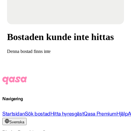
Bostaden kunde inte hittas
Denna bostad finns inte
Navigering
Startsidan
Sök bostad
Hitta hyresgäst
Qasa Premium
Hjälp
A
Svenska